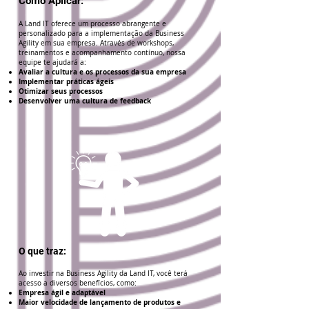
Como Aplicar:
A Land IT oferece um processo abrangente e
personalizado para a implementação da Business
Agility em sua empresa. Através de workshops,
treinamentos e acompanhamento contínuo, nossa
equipe te ajudará a:
Avaliar a cultura e os processos da sua empresa
Implementar práticas ágeis
Otimizar seus processos
Desenvolver uma cultura de feedback
O que traz:
Ao investir na Business Agility da Land IT, você terá
acesso a diversos benefícios, como:
Empresa ágil e adaptável
Maior velocidade de lançamento de produtos e