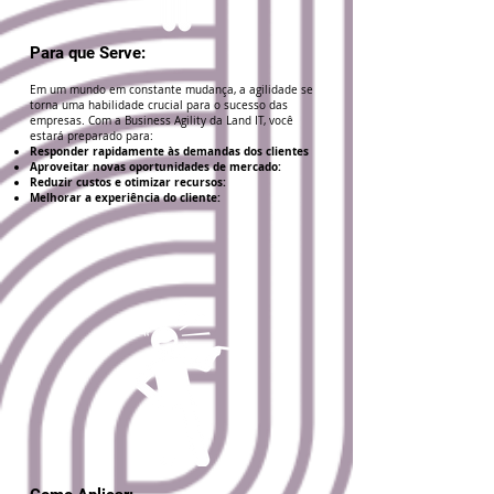
Para que Serve:
Em um mundo em constante mudança, a agilidade se
torna uma habilidade crucial para o sucesso das
empresas. Com a Business Agility da Land IT, você
estará preparado para:
Responder rapidamente às demandas dos clientes
Aproveitar novas oportunidades de mercado:
Reduzir custos e otimizar recursos:
Melhorar a experiência do cliente: