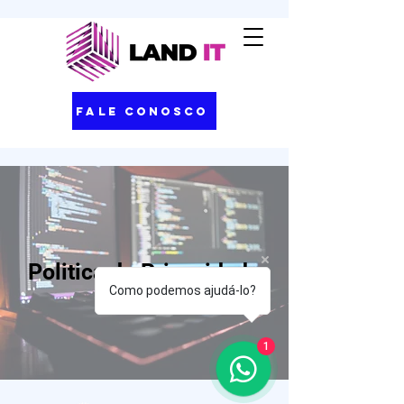
Fale Conosco
Politica de Privacidade
Como podemos ajudá-lo?
1