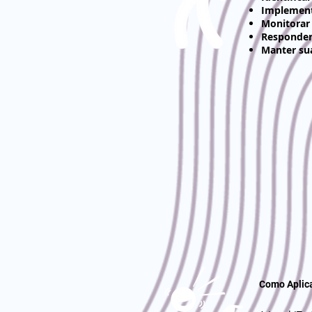
Implement
Monitorar
Responder 
Manter su
Como Aplica