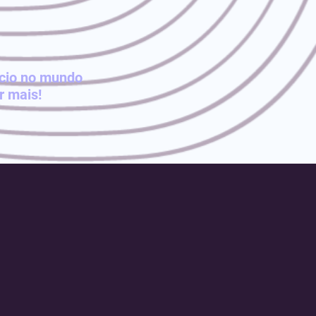
ócio no mundo
r mais!