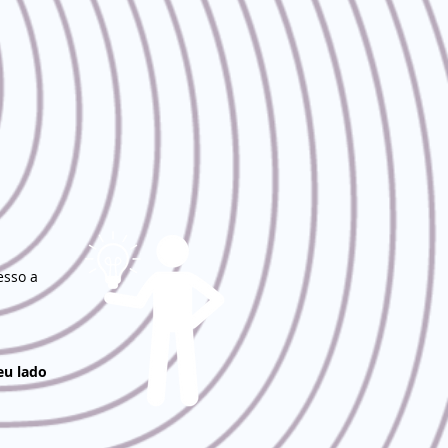
esso a
eu lado