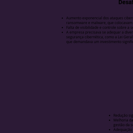
Desaf
Aumento exponencial dos ataques ciber
ransomware e malware, que colocavam e
Falta de visibilidade e controle sobre a 
A empresa precisava se adequar a dive
segurança cibernética, como a Lei Gera
que demandava um investimento signifi
Redução sig
Melhoria da
gestão da s
Adequação à