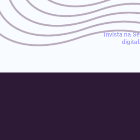
Invista na S
digita