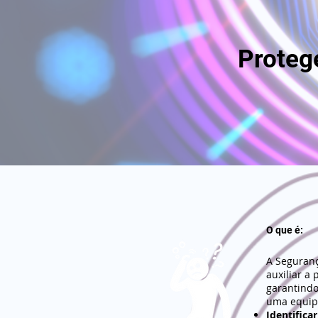
Proteg
O que é:
A Seguranç
auxiliar a
garantindo
uma equipe
Identifica