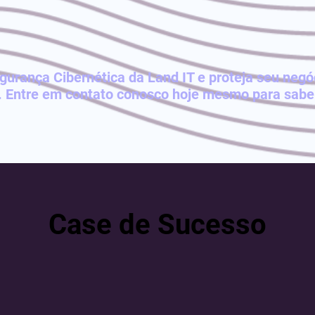
egurança Cibernética da Land IT e proteja seu neg
l. Entre em contato conosco hoje mesmo para sabe
Case de Sucesso