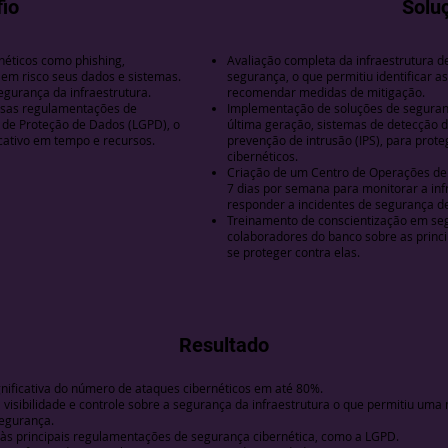
io
Solu
néticos como phishing,
Avaliação completa da infraestrutura de
m risco seus dados e sistemas.
segurança, o que permitiu identificar as
segurança da infraestrutura.
recomendar medidas de mitigação.
rsas regulamentações de
Implementação de soluções de seguran
l de Proteção de Dados (LGPD), o
última geração, sistemas de detecção d
cativo em tempo e recursos.
prevenção de intrusão (IPS), para prot
cibernéticos.
Criação de um Centro de Operações de 
7 dias por semana para monitorar a inf
responder a incidentes de segurança de
Treinamento de conscientização em seg
colaboradores do banco sobre as princ
se proteger contra elas.
Resultado
nificativa do número de ataques cibernéticos em até 80%.
 visibilidade e controle sobre a segurança da infraestrutura o que permitiu uma
egurança.
s principais regulamentações de segurança cibernética, como a LGPD.