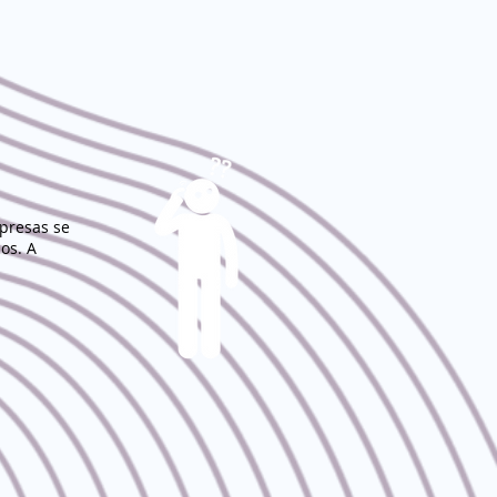
presas se
os. A