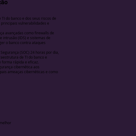
ção
 TI do banco e dos seus riscos de
 principais vulnerabilidades e
ça avançadas como firewalls de
e intrusão (IDS) e sistemas de
eger o banco contra ataques
Segurança (SOC) 24 horas por dia,
raestrutura de TI do banco e
 forma rápida e eficaz.
urança cibernética aos
ipais ameaças cibernéticas e como
 melhor