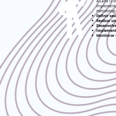
A Land IT 
implementa
metodologi
Definir se
Realizar u
Desenvolve
Implement
Monitorar 