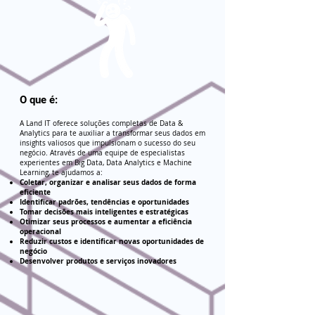
O que é:
A Land IT oferece soluções completas de Data &
Analytics para te auxiliar a transformar seus dados em
insights valiosos que impulsionam o sucesso do seu
negócio. Através de uma equipe de especialistas
experientes em Big Data, Data Analytics e Machine
Learning, te ajudamos a:
Coletar, organizar e analisar seus dados de forma
eficiente
Identificar padrões, tendências e oportunidades
Tomar decisões mais inteligentes e estratégicas
Otimizar seus processos e aumentar a eficiência
operacional
Reduzir custos e identificar novas oportunidades de
negócio
Desenvolver produtos e serviços inovadores