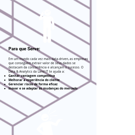
Para que Serve:
Em um mundo cada vez mais data-driven, as empresas
que conseguem extrair valor de seus dados se
destacam da concorrência e alcançam o sucesso. O
Data & Analytics da Land IT te ajuda a:
Ganhar vantagem competitiva
Melhorar a experiência do cliente
Gerenciar riscos de forma eficaz
Inovar e se adaptar às mudanças do mercado