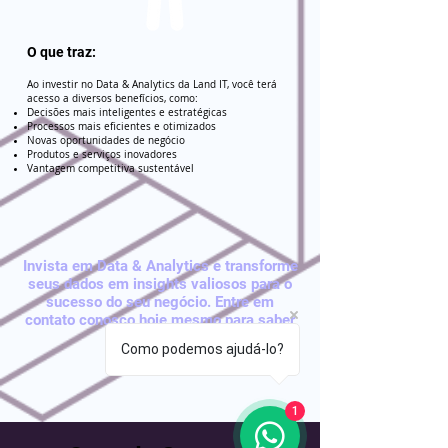
O que traz:
Ao investir no Data & Analytics da Land IT, você terá
acesso a diversos benefícios, como:
Decisões mais inteligentes e estratégicas
Processos mais eficientes e otimizados
Novas oportunidades de negócio
Produtos e serviços inovadores
Vantagem competitiva sustentável
Invista em Data & Analytics e transforme
seus dados em insights valiosos para o
sucesso do seu negócio. Entre em
contato conosco hoje mesmo para saber
mais!
Como podemos ajudá-lo?
1