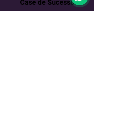
Case de Sucesso
Empresa: assessoria global em relações
públicas e comunicação.
Desafio
Processo manual demorado para encontrar menções à
empresa e seus clientes em sites e redes sociais.
Falta de informações em tempo real sobre a reputação
online da empresa e seus clientes.
Dificuldade em gerenciar a reputação online de forma
eficaz.
Solução
Implementação de uma plataforma de monitoramento de
mídia social que fornece: