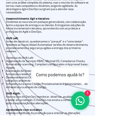
com uma análise completa do sistema, mas o mundo do software se
tornou mais competitivo e dinâmico, exigindo agilidade. As
abordagens ágil e DevOps surgiram para atender essa
necessidade.
Desenvolvimento Ágil e Iterativo:
Dividimos os recursos em pedaços gerenciáveis, com colaboração
entre a equipe de entrega e os clientes. Entregamos soluções de
forma incremental e iterativa, aprendendo com as práticas e
princípios do Agile e DevOps.
Shift Left:
Antes de construir, questionamos o "porquê" e o "como testar".
Testamos as novas ideias! Automatizar tarefas de desenvolvimento,
provisionamento e segurança agiliza a entrega dos primeiros
releases.
Domínios do Shift Left:
Higienização de Serviços: RBAC, Minimal OS, Compliance Checks,
Vulnerability scanning, Compliant configuration e Approved base
images.
Automação de Testes: Testes unitários, testes de integração, testes
funcionais e testes de ponta a ponta.
Como podemos ajudá-lo?
Desenvolvimento Contínuo: Integração e entrega contínuas de
código no ambiente de desenvolvimento.
Infraestrutura como Código: Provisionamento e gerenciamento de
infraestrutura através de código.
1
Shift Rigth:
Foco na Ops do DevOps: monitorar, observar, analisar dados de log
e testar em produção. O DevOps nos ensina a continuar testando
após a implantação das alterações.
Aprendendo com os Dados:
Usamos o feedback da produção para orientar as alterações
subsequentes.
Domínios do Shift Rigth:
Contenção e Prevenção: Image acceptance, Run with least
privileges, Network controls, Container immutability, Application
context authorization e Immediate incident response.