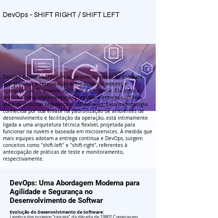
DevOps - SHIFT RIGHT / SHIFT LEFT
DevOps é uma abordagem de desenvolvimento de software
que promove a colaboração entre desenvolvedores e
operações de TI, visando agilidade e eficiência. Ela abarca
práticas como implementação contínua e entrega contínua,
além de priorizar segurança e colaboração. Essa metodologia,
conhecida por sua ênfase na padronização de ambientes de
desenvolvimento e facilitação da operação, está intimamente
ligada a uma arquitetura técnica flexível, projetada para
funcionar na nuvem e baseada em microservices. À medida que
mais equipes adotam a entrega contínua e DevOps, surgem
conceitos como "shift-left" e "shift-right", referentes à
antecipação de práticas de teste e monitoramento,
respectivamente.
DevOps: Uma Abordagem Moderna para
Agilidade e Segurança no
Desenvolvimento de Softwar
Evolução do Desenvolvimento de Software:
Lembra dos projetos "cascata" da década de 1980? Começavam