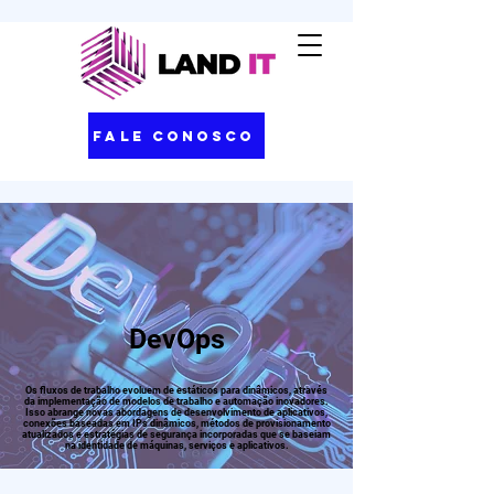
Fale Conosco
DevOps
Os fluxos de trabalho evoluem de estáticos para dinâmicos, através
da implementação de modelos de trabalho e automação inovadores.
Isso abrange novas abordagens de desenvolvimento de aplicativos,
conexões baseadas em IPs dinâmicos, métodos de provisionamento
atualizados e estratégias de segurança incorporadas que se baseiam
na identidade de máquinas, serviços e aplicativos.