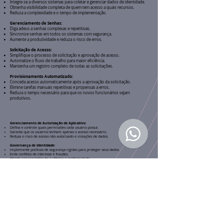
Integre-se a diversos sistemas para coletar e gerenciar dados de identidade.
Obtenha visibilidade completa de quem tem acesso a quais recursos.
Reduza a complexidade e o tempo de implementação.
Gerenciamento de Senhas:
Diga adeus a senhas complexas e repetitivas.
Sincronize senhas em todos os sistemas com segurança.
Aumente a produtividade e reduza o risco de erros.
Solicitação de Acesso:
Simplifique o processo de solicitação e aprovação de acesso.
Automatize o fluxo de trabalho para maior eficiência.
Mantenha um registro completo de todas as solicitações.
Provisionamento Automatizado:
Conceda acesso automaticamente após a aprovação da solicitação.
Elimine tarefas manuais repetitivas e propensas a erros.
Reduza o tempo necessário para que os novos funcionários sejam
produtivos.
Gerenciamento de Autorização de Aplicativo:
Defina e controle quais permissões cada usuário possui.
Garanta que os usuários tenham apenas o acesso necessário.
Reduza o risco de acesso não autorizado e violações de dados.
Governança de Identidade:
Implemente políticas de segurança rígidas para proteger seus dados.
Evite conflitos de interesse e fraudes.
Atenda aos requisitos de auditoria e conformidade.
Aplicação de Política e Segregação de Funções:
Impeça que os usuários executem tarefas incompatíveis.
Reduza o risco de erros e fraudes.
Proteja seus dados e sistemas contra ameaças internas.
Certificação de Acesso:
Revise periodicamente o acesso dos usuários para garantir sua precisão.
Remova o acesso desnecessário para melhorar a segurança.
Atenda aos requisitos de auditoria e conformidade.
Descoberta de Direitos de Aplicativos:
Identifique quais permissões existem em seus aplicativos.
Compreenda como o acesso é concedido aos usuários.