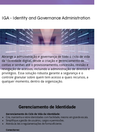
IGA - Identity and Governance Administration
Abrange a administração e governança de todo o ciclo de vida
da identidade digital, desde a criação e gerenciamento de
contas e senhas até o provisionamento, concessão, revisão e
revogação de acessos, incluindo a administração de direitos e
privilégios. Essa solução robusta garante a segurança e o
controle granular sobre quem tem acesso a quais recursos, a
qualquer momento, dentro da organização.
Gerenciamento de Identidade
Gerenciamento do Ciclo de Vida da Identidade:
Crie, mantenha e retire identidades com facilidade, mesmo em grande escala.
Simplifique a gestão de usuários, cargos e permissões.
Atenda às leis e regulamentações de forma eficiente.
Conectores: