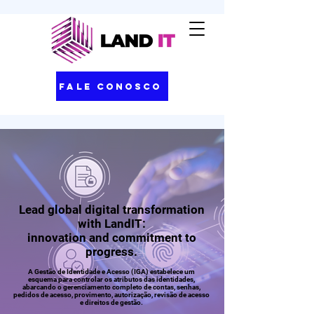
Fale Conosco
Lead global digital transformation
with LandIT:
innovation and commitment to
progress.
A Gestão de Identidade e Acesso (IGA) estabelece um
esquema para controlar os atributos das identidades,
abarcando o gerenciamento completo de contas, senhas,
pedidos de acesso, provimento, autorização, revisão de acesso
e direitos de gestão.