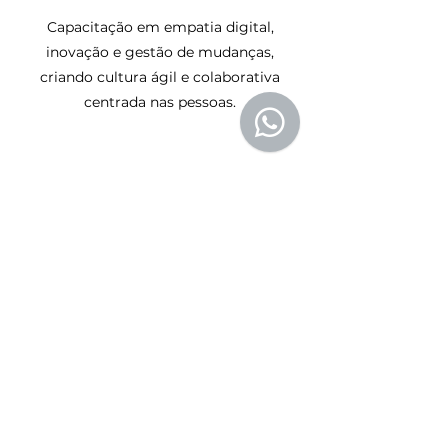
Capacitação em empatia digital,
inovação e gestão de mudanças,
criando cultura ágil e colaborativa
centrada nas pessoas.
Resultados esperados:
Transformação sustentável,
engajamento, adoção sem
Palestras & Painéis Executivos
resistência
Participação em eventos sobre
tecnologia, liderança, protagonismo e
evolução digital, compartilhando
insights estratégicos.