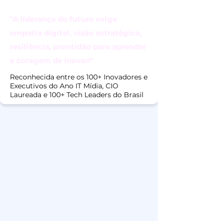
"A liderança do futuro exige
empatia digital, visão estratégica,
resiliência, prontidão para aprender
e coragem de inovar!"
Reconhecida entre os 100+ Inovadores e
Executivos do Ano IT Mídia, CIO
Laureada e 100+ Tech Leaders do Brasil