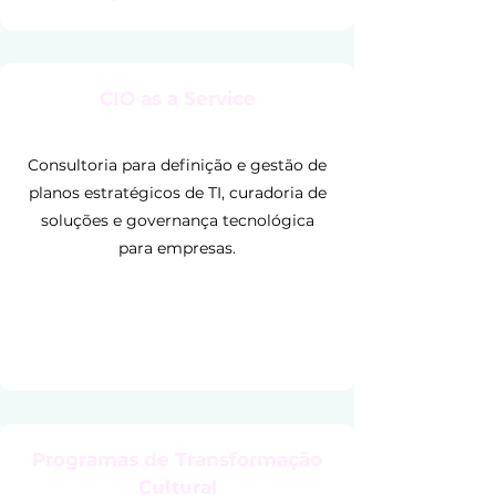
CIO as a Service
Consultoria para definição e gestão de
planos estratégicos de TI, curadoria de
soluções e governança tecnológica
para empresas.
Resultados esperados:
Programas de Transformação
Gestão estratégica de TI, governança
Cultural
robusta, continuidade tecnológica