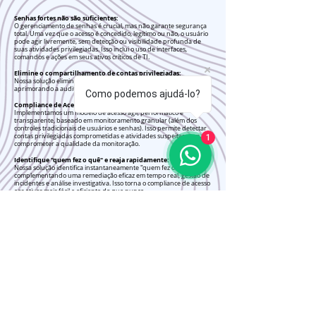
Senhas fortes não são suficientes:
O gerenciamento de senhas é crucial, mas não garante segurança
total. Uma vez que o acesso é concedido, legítimo ou não, o usuário
pode agir livremente, sem detecção ou visibilidade profunda de
suas atividades privilegiadas. Isso inclui o uso de interfaces,
comandos e ações em seus ativos críticos de TI.
Elimine o compartilhamento de contas privilegiadas:
Nossa solução elimina o compartilhamento de contas privilegiadas,
aprimorando a auditoria e a responsabilização dos acessos.
Como podemos ajudá-lo?
Compliance de Acesso Simplificado:
Implementamos um modelo de acesso ágil, performático e
transparente, baseado em monitoramento granular (além dos
controles tradicionais de usuários e senhas). Isso permite detectar
contas privilegiadas comprometidas e atividades suspeitas, sem
1
comprometer a qualidade da monitoração.
Identifique "quem fez o quê" e reaja rapidamente:
Nossa solução identifica instantaneamente "quem fez o quê",
complementando uma remediação eficaz em tempo real, gestão de
incidentes e análise investigativa. Isso torna o compliance de acesso
aos ativos mais fácil e eficiente do que nunca.
Alcance a segurança de TI completa:
Proteja seus ativos críticos de TI contra acessos não autorizados e
atividades maliciosas.
Atenda aos requisitos de compliance de forma mais fácil e eficiente.
Ganhe visibilidade completa das atividades privilegiadas em seus
sistemas.
Implemente uma resposta rápida e eficaz a incidentes de
segurança.