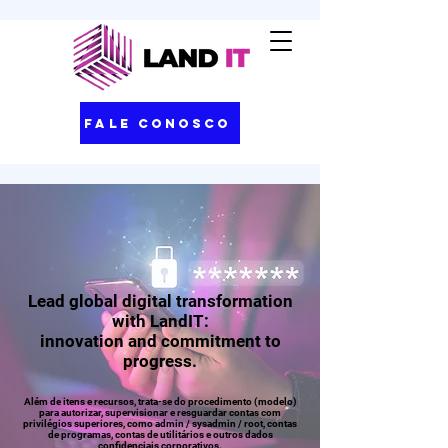
Fale Conosco
Lead global digital transformation
with LandIT:
innovation and commitment to
progress.
Além de itens e recursos, trata-se do procedimento (modelo)
para autorizar, supervisionar e resguardar contas com
privilégios superiores, como admin / sysadmin / root, contas
de programas, contas de utilitários e outros dados
confidenciais corporativos.