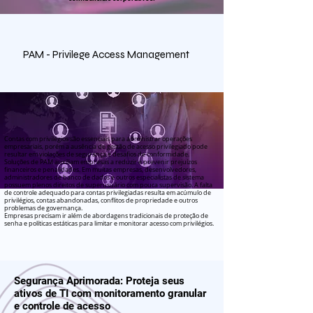
PAM - Privilege Access Management
Contas com privilégios são essenciais para administrar operações
empresariais, porém a ausência de gestão de acesso privilegiado pode
resultar em violações de segurança e desafios de conformidade.
Soluções de PAM auxiliam empresas a reduzir e prevenir prejuízos
financeiros e penalidades. Em muitas empresas, desenvolvedores,
administradores de banco de dados e outros especialistas de sistema
possuem plenos direitos de superusuário com pouca supervisão. A falta
de controle adequado para contas privilegiadas resulta em acúmulo de
privilégios, contas abandonadas, conflitos de propriedade e outros
problemas de governança.
Empresas precisam ir além de abordagens tradicionais de proteção de
senha e políticas estáticas para limitar e monitorar acesso com privilégios.
Segurança Aprimorada: Proteja seus
ativos de TI com monitoramento granular
e controle de acesso