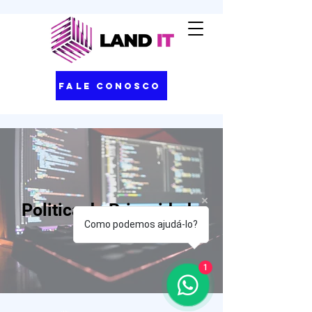
Fale Conosco
Politica de Privacidade
Como podemos ajudá-lo?
1