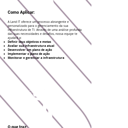
Como Aplicar:
A Land IT oferece um processo abrangente e
personalizado para o gerenciamento da sua
infraestrutura de TI. Através de uma análise profunda
das suas necessidades e desafios, nossa equipe te
ajudará a:
Definir seus objetivos e metas
Avaliar sua infraestrutura atual
Desenvolver um plano de ação
Implementar o plano de ação
Monitorar e gerenciar a infraestrutura
O que traz: