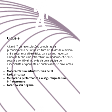
O que é:
A Land IT oferece soluções completas de
gerenciamento de infraestrutura de TI, desde a nuvem
até a segurança cibernética, para garantir que sua
empresa tenha uma infraestrutura moderna, eficiente,
segura e confiável. Através de uma equipe de
especialistas experientes e qualificados, te auxiliamos
a:
Modernizar sua infraestrutura de TI
Reduzir custos
Melhorar a performance e a segurança da sua
infraestrutura
Focar no seu negócio