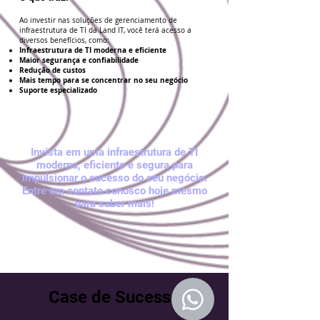
Ao investir nas soluções de gerenciamento de
infraestrutura de TI da Land IT, você terá acesso a
diversos benefícios, como:
Infraestrutura de TI moderna e eficiente
Maior segurança e confiabilidade
Redução de custos
Mais tempo para se concentrar no seu negócio
Suporte especializado
Invista em uma infraestrutura de TI
moderna, eficiente e segura para
impulsionar o sucesso do seu negócio.
Entre em contato conosco hoje mesmo
para saber mais!
Case de Sucesso