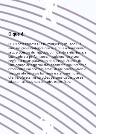
O que é:
O Business Process Outsourcing (BPO) da Land IT é
uma solução estratégica que te auxilia a transformar
seus processos de negócios, otimizando a eficiência, a
qualidade e a performance, impulsionando o seu
negócio a novos patamares de sucesso. Através de
uma equipe de especialistas altamente qualificados e
experientes em diversas áreas, desde contabilidade e
finanças até recursos humanos e atendimento ao
cliente, oferecemos soluções personalizadas que se
adaptam às suas necessidades específicas.