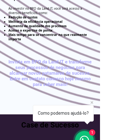
Ao investir no BPO da Land IT, você terá acesso a
diversos benefícios, como:
Redução de custos
Melhoria da eficiência operacional
Aumento da qualidade dos processos
Acesso a expertise de ponta:
Mais tempo para se concentrar no que realmente
importa
Invista em BPO da Land IT e transforme
seus processos de negócios para
alcançar novos patamares de sucesso.
Entre em contato conosco hoje mesmo
para saber mais!
Como podemos ajudá-lo?
Case de Sucesso
1