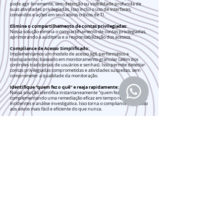
pode agir livremente, sem detecção ou visibilidade profunda de
suas atividades privilegiadas. Isso inclui o uso de interfaces,
comandos e ações em seus ativos críticos de TI.
Elimine o compartilhamento de contas privilegiadas:
Nossa solução elimina o compartilhamento de contas privilegiadas,
aprimorando a auditoria e a responsabilização dos acessos.
Compliance de Acesso Simplificado:
Implementamos um modelo de acesso ágil, performático e
transparente, baseado em monitoramento granular (além dos
controles tradicionais de usuários e senhas). Isso permite detectar
contas privilegiadas comprometidas e atividades suspeitas, sem
comprometer a qualidade da monitoração.
Identifique "quem fez o quê" e reaja rapidamente:
Nossa solução identifica instantaneamente "quem fez o quê",
complementando uma remediação eficaz em tempo real, gestão de
incidentes e análise investigativa. Isso torna o compliance de acesso
aos ativos mais fácil e eficiente do que nunca.
Alcance a segurança de TI completa:
Proteja seus ativos críticos de TI contra acessos não autorizados e
atividades maliciosas.
Atenda aos requisitos de compliance de forma mais fácil e eficiente.
Ganhe visibilidade completa das atividades privilegiadas em seus
sistemas.
Implemente uma resposta rápida e eficaz a incidentes de
segurança.
Garanta a segurança de seus dados e sistemas com
nossa solução de Acesso Restrito e Compliance.
Entre em contato conosco hoje mesmo!