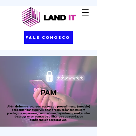
Fale Conosco
PAM
Além de itens e recursos, trata-se do procedimento (modelo)
para autorizar, supervisionar e resguardar contas com
privilégios superiores, como admin / sysadmin / root, contas
de programas, contas de utilitários e outros dados
confidenciais corporativos.