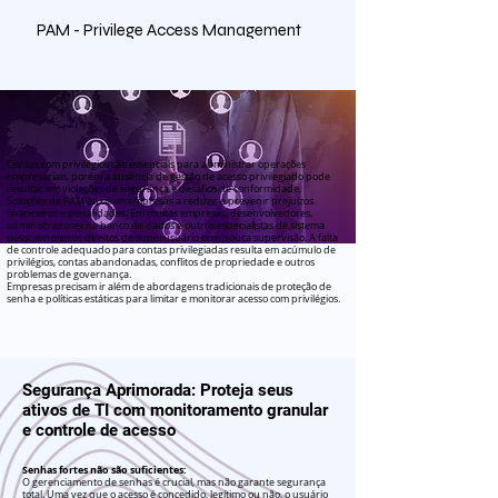
PAM - Privilege Access Management
Contas com privilégios são essenciais para administrar operações
empresariais, porém a ausência de gestão de acesso privilegiado pode
resultar em violações de segurança e desafios de conformidade.
Soluções de PAM auxiliam empresas a reduzir e prevenir prejuízos
financeiros e penalidades. Em muitas empresas, desenvolvedores,
administradores de banco de dados e outros especialistas de sistema
possuem plenos direitos de superusuário com pouca supervisão. A falta
de controle adequado para contas privilegiadas resulta em acúmulo de
privilégios, contas abandonadas, conflitos de propriedade e outros
problemas de governança.
Empresas precisam ir além de abordagens tradicionais de proteção de
senha e políticas estáticas para limitar e monitorar acesso com privilégios.
Segurança Aprimorada: Proteja seus
ativos de TI com monitoramento granular
e controle de acesso
Senhas fortes não são suficientes:
O gerenciamento de senhas é crucial, mas não garante segurança
total. Uma vez que o acesso é concedido, legítimo ou não, o usuário