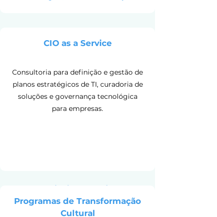
CIO as a Service
Consultoria para definição e gestão de
planos estratégicos de TI, curadoria de
soluções e governança tecnológica
para empresas.
Resultados esperados:
Programas de Transformação
Gestão estratégica de TI, governança
Cultural
robusta, continuidade tecnológica