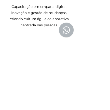
Capacitação em empatia digital,
inovação e gestão de mudanças,
criando cultura ágil e colaborativa
centrada nas pessoas.
Resultados esperados:
Transformação sustentável,
engajamento, adoção sem
Palestras & Painéis Executivos
resistência
Participação em eventos sobre
tecnologia, liderança, protagonismo e
evolução digital, compartilhando
insights estratégicos.