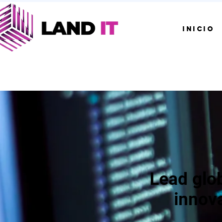
INICIO
Lead glob
innov