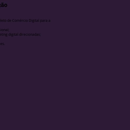
ção
eto de Comércio Digital para a
ional;
ing digital direcionadas;
;
es.