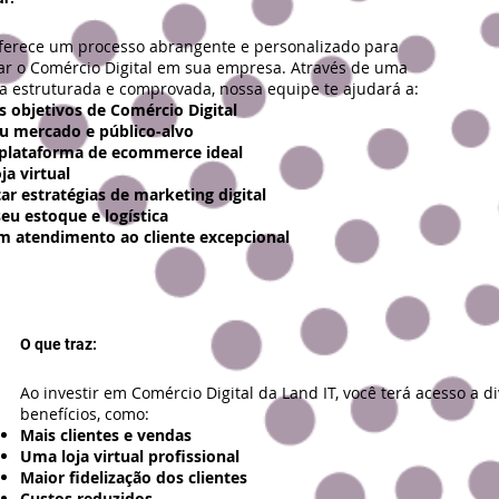
oferece um processo abrangente e personalizado para
r o Comércio Digital em sua empresa. Através de uma
a estruturada e comprovada, nossa equipe te ajudará a:
us objetivos de Comércio Digital
eu mercado e público-alvo
 plataforma de ecommerce ideal
ja virtual
r estratégias de marketing digital
eu estoque e logística
m atendimento ao cliente excepcional
O que traz:
Ao investir em Comércio Digital da Land IT, você terá acesso a d
benefícios, como:
Mais clientes e vendas
Uma loja virtual profissional
Maior fidelização dos clientes
Custos reduzidos