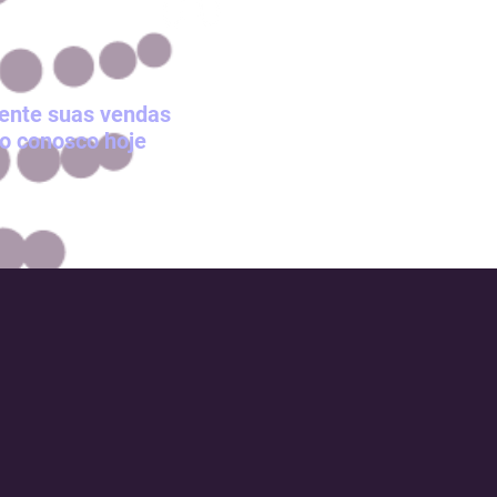
mente suas vendas
to conosco hoje