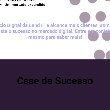
Um mercado expandido
io Digital da Land IT e alcance mais clientes, au
iste o sucesso no mercado digital. Entre em conta
mesmo para saber mais!
Case de Sucesso