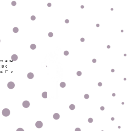
ter uma
ia e
d IT te