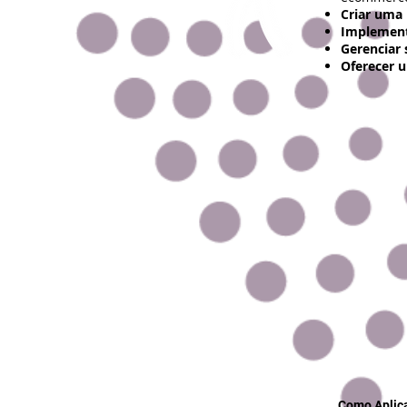
Criar uma 
Implementa
Gerenciar 
Oferecer 
Como Aplica