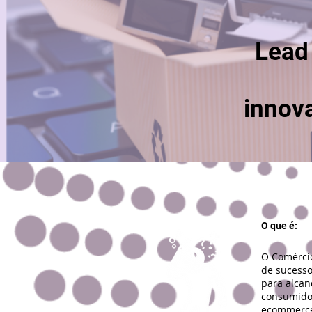
Lead 
innov
O que é:
O Comércio 
de sucesso
para alcan
consumidor
ecommerce