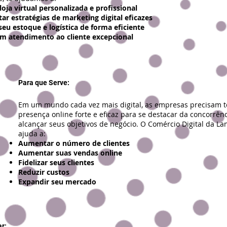
loja virtual personalizada e profissional
r estratégias de marketing digital eficazes
seu estoque e logística de forma eficiente
um atendimento ao cliente excepcional
Para que Serve:
Em um mundo cada vez mais digital, as empresas precisam 
presença online forte e eficaz para se destacar da concorrênc
alcançar seus objetivos de negócio. O Comércio Digital da Lan
ajuda a:
Aumentar o número de clientes
Aumentar suas vendas online
Fidelizar seus clientes
Reduzir custos
Expandir seu mercado
r: