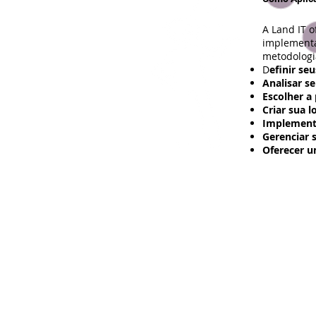
A Land IT 
implementa
metodologi
D
efinir se
Analisar s
Escolher a
Criar sua lo
Implementa
Gerenciar s
Oferecer u