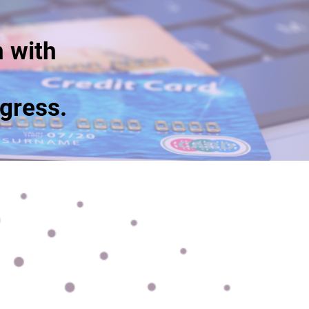
n with
gress.